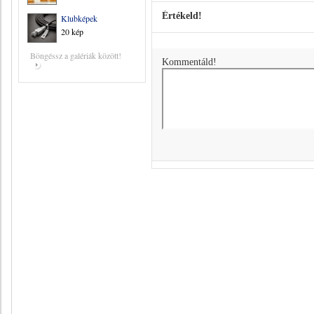
Értékeld!
Klubképek
20 kép
Böngéssz a galériák között!
Kommentáld!