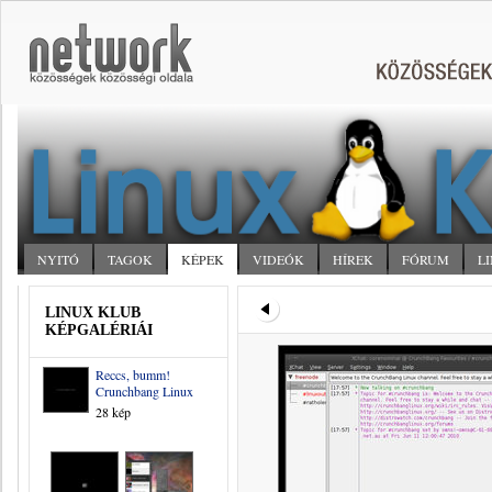
NYITÓ
TAGOK
KÉPEK
VIDEÓK
HÍREK
FÓRUM
L
LINUX KLUB
KÉPGALÉRIÁI
Reccs, bumm!
Crunchbang Linux
28 kép