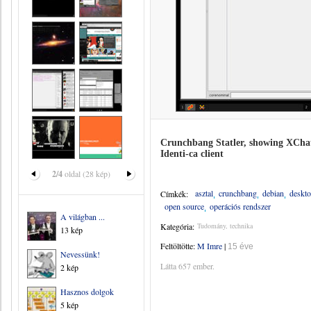
Crunchbang Statler, showing XCha
Identi-ca client
2/4
oldal (28 kép)
asztal
crunchbang
debian
deskt
Címkék:
open source
operációs rendszer
A világban ...
Kategória:
Tudomány, technika
13 kép
Feltöltötte:
M Imre
|
15 éve
Nevessünk!
Látta 657 ember.
2 kép
Hasznos dolgok
5 kép