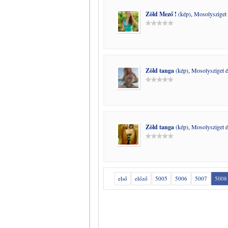
Zöld Mező !
(kép)
,
Mosolysziget
Zöld tanga
(kép)
,
Mosolysziget 
Zöld tanga
(kép)
,
Mosolysziget 
első
előző
5005
5006
5007
5008