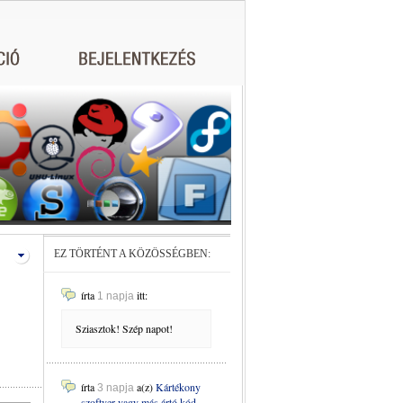
EZ TÖRTÉNT A KÖZÖSSÉGBEN:
írta
itt:
1 napja
Sziasztok! Szép napot!
írta
a(z)
Kártékony
3 napja
szoftver vagy más ártó kód