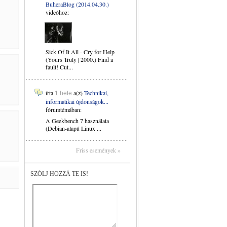
BuheraBlog (2014.04.30.)
videóhoz:
Sick Of It All - Cry for Help
(Yours Truly | 2000.) Find a
fault! Cut...
írta
a(z)
Technikai,
1 hete
informatikai újdonságok...
fórumtémában:
A Geekbench 7 használata
(Debian-alapú Linux ...
Friss események »
SZÓLJ HOZZÁ TE IS!