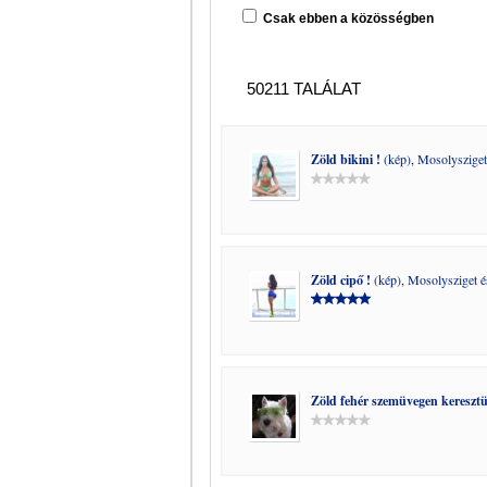
Csak ebben a közösségben
50211 TALÁLAT
Zöld bikini !
(kép)
,
Mosolyszige
Zöld cipő !
(kép)
,
Mosolysziget 
Zöld fehér szemüvegen keresztü