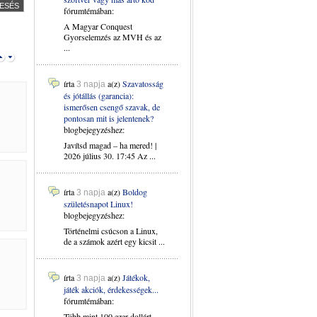
fórumtémában:
A Magyar Conquest
Gyorselemzés az MVH és az
...
írta
a(z)
Szavatosság
3 napja
és jótállás (garancia):
ismerősen csengő szavak, de
pontosan mit is jelentenek?
blogbejegyzéshez:
Javítsd magad – ha mered! |
2026 július 30. 17:45 Az ...
írta
a(z)
Boldog
3 napja
születésnapot Linux!
blogbejegyzéshez:
Történelmi csúcson a Linux,
de a számok azért egy kicsit ...
írta
a(z)
Játékok,
3 napja
játék akciók, érdekességek...
fórumtémában:
Több mint 100 ezer dollárt