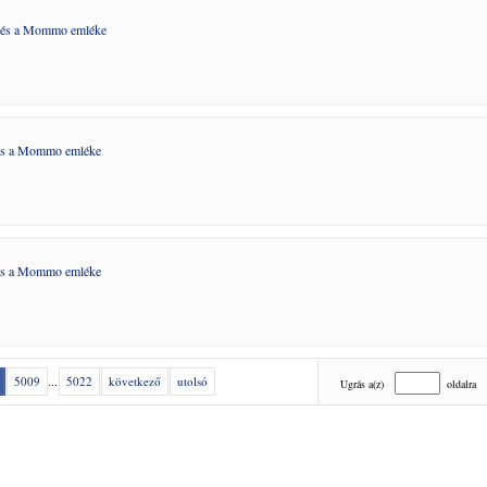
 és a Mommo emléke
és a Mommo emléke
és a Mommo emléke
5009
...
5022
következő
utolsó
Ugrás a(z)
oldalra