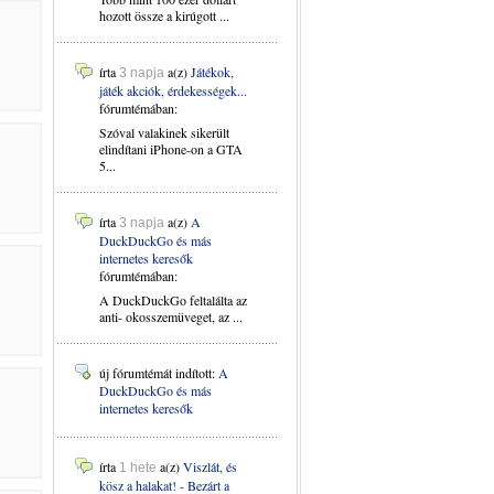
hozott össze a kirúgott ...
írta
a(z)
Játékok,
3 napja
játék akciók, érdekességek...
fórumtémában:
Szóval valakinek sikerült
elindítani iPhone-on a GTA
5...
írta
a(z)
A
3 napja
DuckDuckGo és más
internetes keresők
fórumtémában:
A DuckDuckGo feltalálta az
anti- okosszemüveget, az ...
új fórumtémát indított:
A
DuckDuckGo és más
internetes keresők
írta
a(z)
Viszlát, és
1 hete
kösz a halakat! - Bezárt a