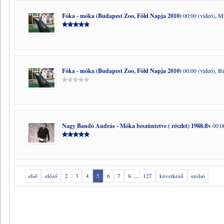
Fóka - móka (Budapest Zoo, Föld Napja 2010)
00:00 (videó)
,
Mi
Fóka - móka (Budapest Zoo, Föld Napja 2010)
00:00 (videó)
,
Ba
Nagy Bandó András - Móka beszüntetve ( részlet) 1988.flv
00:00
első
előző
2
3
4
5
6
7
8
...
127
következő
utolsó