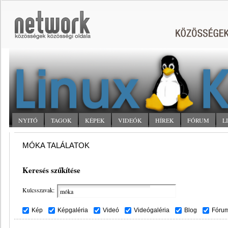
NYITÓ
TAGOK
KÉPEK
VIDEÓK
HÍREK
FÓRUM
L
MÓKA TALÁLATOK
Keresés szűkítése
Kulcsszavak:
Kép
Képgaléria
Videó
Videógaléria
Blog
Fóru