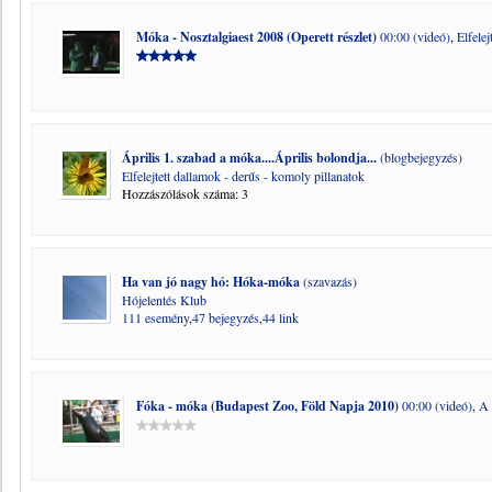
Móka - Nosztalgiaest 2008 (Operett részlet)
00:00 (videó)
,
Elfele
Április 1. szabad a móka....Április bolondja...
(blogbejegyzés)
Elfelejtett dallamok - derűs - komoly pillanatok
Hozzászólások száma: 3
Ha van jó nagy hó: Hóka-móka
(szavazás)
Hójelentés Klub
111 esemény
,
47 bejegyzés
,
44 link
Fóka - móka (Budapest Zoo, Föld Napja 2010)
00:00 (videó)
,
A