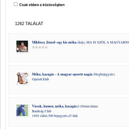
Csak ebben a közösségben
1262 TALÁLAT
Miklóssy József--egy kis móka
(kép)
,
MA IS SZÓL A MAGYARN
Móka, kacagás - A magyar operett napja
(blogbejegyzés)
Operett klub
Viccek, humor, móka, kacagás:)
(fórum téma)
Barátság Club
1494 videó
,
306 bejegyzés
,
43 link