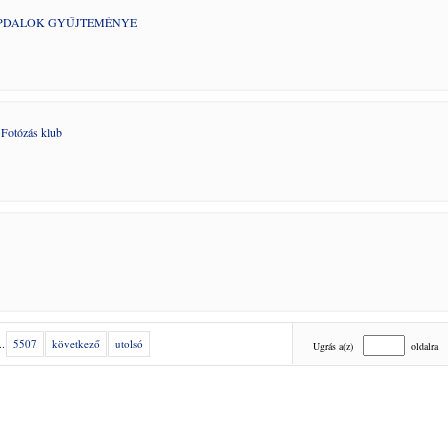
PDALOK GYŰJTEMÉNYE
s Fotózás klub
..
5507
következő
utolsó
Ugrás a(z)
oldalra