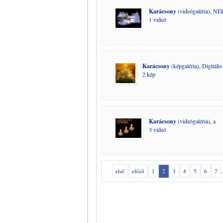
Karácsony
(videógaléria)
,
NÉ
1 videó
Karácsony
(képgaléria)
,
Digitáli
2 kép
Karácsony
(videógaléria)
,
a
3 videó
első
előző
1
2
3
4
5
6
7
.