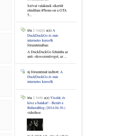
Szóval valakinek sikerült
elindítani iPhone-on a GTA
5...
írta
a(z)
A
1 napja
DuckDuckGo és más
internetes keresők
fórumtémában:
A DuckDuckGo feltalálta az
anti- okosszemüveget, az ...
új fórumtémát indított:
A
DuckDuckGo és más
internetes keresők
írta
a(z)
Viszlát, és
1 hete
kösz a halakat! - Bezárt a
BuheraBlog (2014.04.30.)
videóhoz: