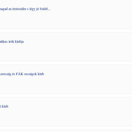
agad az érzéseidre s légy jó Szülő...
tikus írók klubja
zország és FÁK országok klub
l klub