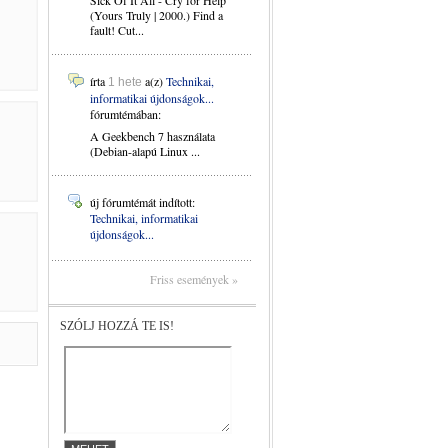
Sick Of It All - Cry for Help
(Yours Truly | 2000.) Find a
fault! Cut...
írta
a(z)
Technikai,
1 hete
informatikai újdonságok...
fórumtémában:
A Geekbench 7 használata
(Debian-alapú Linux ...
új fórumtémát indított:
Technikai, informatikai
újdonságok...
Friss események »
SZÓLJ HOZZÁ TE IS!