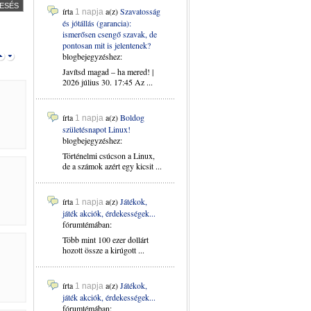
írta
a(z)
Szavatosság
1 napja
és jótállás (garancia):
ismerősen csengő szavak, de
pontosan mit is jelentenek?
blogbejegyzéshez:
Javítsd magad – ha mered! |
2026 július 30. 17:45 Az ...
írta
a(z)
Boldog
1 napja
születésnapot Linux!
blogbejegyzéshez:
Történelmi csúcson a Linux,
de a számok azért egy kicsit ...
írta
a(z)
Játékok,
1 napja
játék akciók, érdekességek...
fórumtémában:
Több mint 100 ezer dollárt
hozott össze a kirúgott ...
írta
a(z)
Játékok,
1 napja
játék akciók, érdekességek...
fórumtémában: