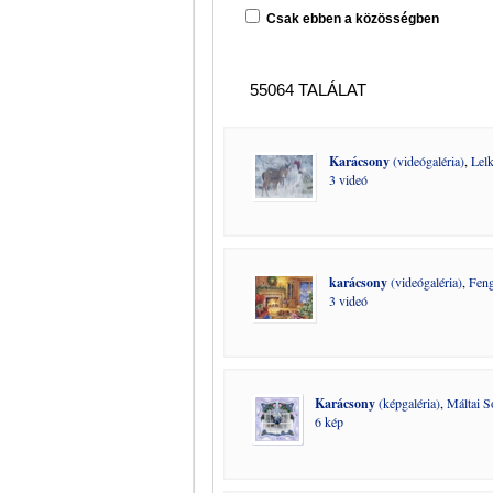
Csak ebben a közösségben
55064 TALÁLAT
Karácsony
(videógaléria)
,
Lelk
3 videó
karácsony
(videógaléria)
,
Feng
3 videó
Karácsony
(képgaléria)
,
Máltai 
6 kép