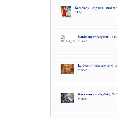
Karácsony
(képgaléria)
,
Bízd rá m
6 kép
Karácsony
(videógaléria)
,
Fana
5 videó
karácsony
(videógaléria)
,
Oros
9 videó
Karácsony
(videógaléria)
,
Nyú
9 videó