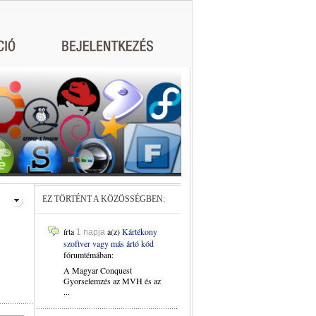
EZ TÖRTÉNT A KÖZÖSSÉGBEN:
írta
a(z)
Kártékony
1 napja
szoftver vagy más ártó kód
fórumtémában:
A Magyar Conquest
Gyorselemzés az MVH és az
...