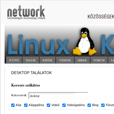
NYITÓ
TAGOK
KÉPEK
VIDEÓK
HÍREK
FÓRUM
L
DESKTOP TALÁLATOK
Keresés szűkítése
Kulcsszavak:
Kép
Képgaléria
Videó
Videógaléria
Blog
Fóru