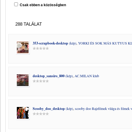
Csak ebben a közösségben
288 TALÁLAT
353-scrapbook-desktop
(kép)
,
YORKI ÉS SOK MÁS KUTYUS K
desktop_sansiro_800
(kép)
,
AC.MILAN klub
Scooby_doo_desktop
(kép)
,
scooby doo Rajzfilmek világa és filmek v