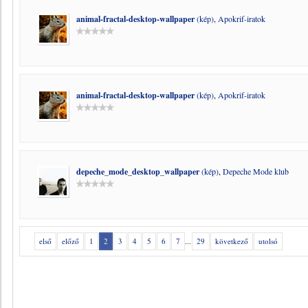
animal-fractal-desktop-wallpaper
(kép)
,
Apokrif-iratok
animal-fractal-desktop-wallpaper
(kép)
,
Apokrif-iratok
depeche_mode_desktop_wallpaper
(kép)
,
Depeche Mode klub
első
előző
1
2
3
4
5
6
7
...
29
következő
utolsó