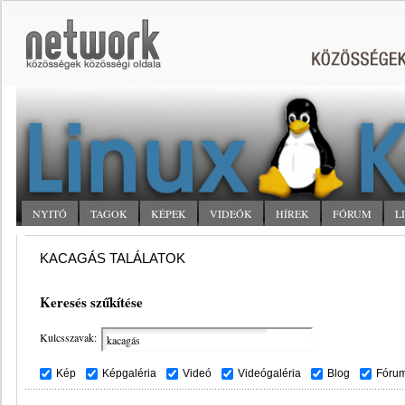
NYITÓ
TAGOK
KÉPEK
VIDEÓK
HÍREK
FÓRUM
L
KACAGÁS TALÁLATOK
Keresés szűkítése
Kulcsszavak:
Kép
Képgaléria
Videó
Videógaléria
Blog
Fóru