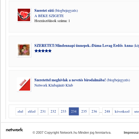
Szeretet süti
(blogbejegyzés)
A BÉKE SZIGETE
Hozzászólások száma: 1
SZERETET:Mindennapi ünnepek.:Dáma Lovag Erdős Anna
(ké
Szeretettel meghívlak a nevetés birodalmába!
(blogbejegyzés)
Network Klubajánló Klub
első
előző
231
232
233
234
235
236
...
248
következő
uto
© 2007 Copyright Network.hu Minden jog fenntartva.
Impress