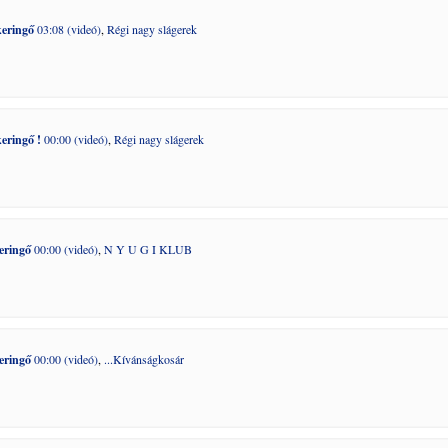
keringő
03:08 (videó)
,
Régi nagy slágerek
eringő !
00:00 (videó)
,
Régi nagy slágerek
eringő
00:00 (videó)
,
N Y U G I KLUB
eringő
00:00 (videó)
,
...Kívánságkosár