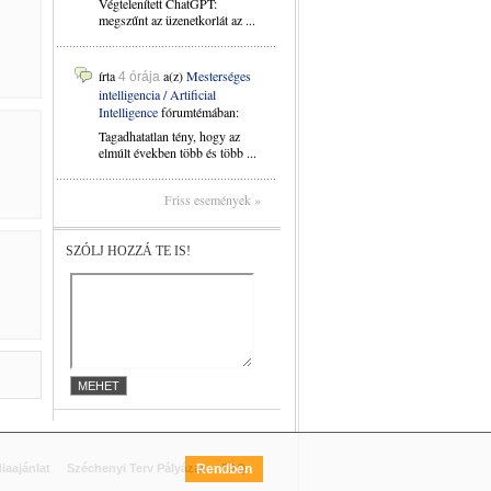
Végtelenített ChatGPT:
megszűnt az üzenetkorlát az ...
írta
a(z)
Mesterséges
4 órája
intelligencia / Artificial
Intelligence
fórumtémában:
Tagadhatatlan tény, hogy az
elmúlt években több és több ...
Friss események »
SZÓLJ HOZZÁ TE IS!
iaajánlat
Széchenyi Terv Pályázat
Rendben
FAQ