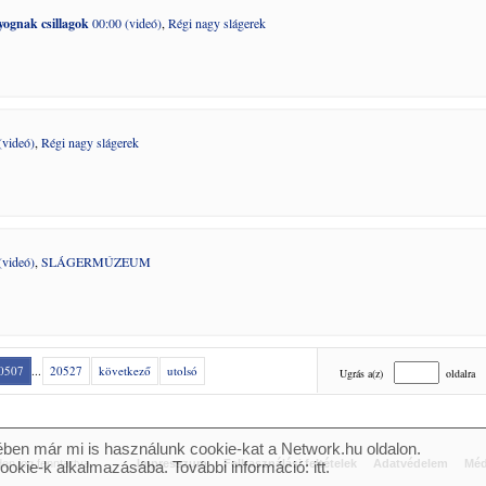
yognak csillagok
00:00 (videó)
,
Régi nagy slágerek
(videó)
,
Régi nagy slágerek
(videó)
,
SLÁGERMÚZEUM
0507
...
20527
következő
utolsó
Ugrás a(z)
oldalra
ben már mi is használunk cookie-kat a Network.hu oldalon.
n jog fenntartva.
Impresszum
Felhasználási feltételek
Adatvédelem
Méd
cookie-k alkalmazásába. További információ:
itt
.