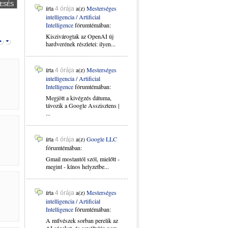
írta
a(z)
Mesterséges
4 órája
intelligencia / Artificial
Intelligence
fórumtémában:
Kiszivárogtak az OpenAI új
hardverének részletei: ilyen...
írta
a(z)
Mesterséges
4 órája
intelligencia / Artificial
Intelligence
fórumtémában:
Megjött a kivégzés dátuma,
távozik a Google Asszisztens |
...
írta
a(z)
Google LLC
4 órája
fórumtémában:
Gmail mostantól szól, mielőtt -
megint - kínos helyzetbe...
írta
a(z)
Mesterséges
4 órája
intelligencia / Artificial
Intelligence
fórumtémában:
A művészek sorban perelik az