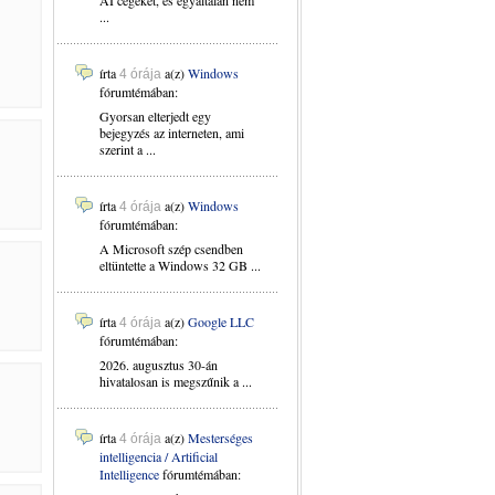
AI cégeket, és egyáltalán nem
...
írta
a(z)
Windows
4 órája
fórumtémában:
Gyorsan elterjedt egy
bejegyzés az interneten, ami
szerint a ...
írta
a(z)
Windows
4 órája
fórumtémában:
A Microsoft szép csendben
eltüntette a Windows 32 GB ...
írta
a(z)
Google LLC
4 órája
fórumtémában:
2026. augusztus 30-án
hivatalosan is megszűnik a ...
írta
a(z)
Mesterséges
4 órája
intelligencia / Artificial
Intelligence
fórumtémában: