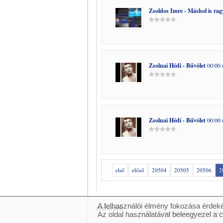
Zsoldos Imre - Máshol is rag
Zsolnai Hédi - Bűvölet
00:00 
Zsolnai Hédi - Bűvölet
00:00 
első
előző
20504
20505
20506
2
A felhasználói élmény fokozása érdeké
© 2007 Copyright Network.hu Minde
Az oldal használatával beleegyezel a 