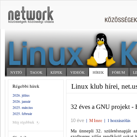
NYITÓ
TAGOK
KÉPEK
VIDEÓK
HÍREK
FÓRUM
L
Linux klub hírei, net.u
Régebbi hírek
2026. július
2026. január
32 éves a GNU projekt - 
2025. március
2025. február
|
M Imre
|
1 hozzászólás
10 éve
Még régebbiek
Ma ünnepli 32. születésnapját 
szoftveres világ rendkívül sokat