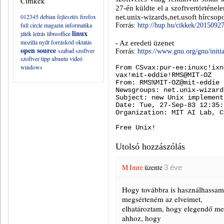
Címkék
27-én küldte el a szoftvertörténe
012345
debian
fejlesztés
firefox
net.unix-wizards,net.usoft hírcso
full circle magazin
informatika
Forrás:
http://hup.hu/cikkek/2015092
linux
játék
leírás
libreoffice
mozilla
nyílt forráskód
oktatás
- Az eredeti üzenet
open source
szabad szoftver
Forrás:
https://www.gnu.org/gnu/init
szoftver
tipp
ubuntu
videó
windows
From CSvax:pur-ee:inuxc!ixn
vax!mit-eddie!RMS@MIT-OZ
From: RMS%MIT-OZ@mit-eddie
Newsgroups: net.unix-wizard
Subject: new Unix implement
Date: Tue, 27-Sep-83 12:35:
Organization: MIT AI Lab, C
Free Unix!
Utolsó hozzászólás
M Imre
üzente
3 éve
Hogy továbbra is használhassam
megsérteném az elveimet,
elhatároztam, hogy elegendő men
ahhoz, hogy